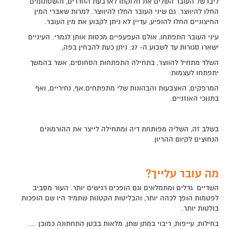
ליבו של העובר השלים את חלוקתו לארבעת החדרים, והשסתומים
החלו להיווצר. גם שיני העובר החלו להיווצר. למרות שאברי המין
החיצוניים החלו להופיע, עדיין לא ניתן לקבוע את מין העובר.
עיני העובר התפתחו, אולם העפעפיים מכסות אותן לגמרי. העיניים
ישארו סגורות עד לשבוע ה- 27. ניתן כעת להבחין בפה,
השלד מתחיל להווצר, בתחילה התפתחות הסחוסים, אשר בהמשך
יתפתחו לעצמות:
המרפקים, האצבעות והבהונות שלי מתפתחים.אף, נחיריים, ואף
בתנוכי האוזניים.
בשלב זה, השליה מפותחת דיה ומתחילה לייצר את ההורמונים
הנחוצים לקיום ההריון.
מה עובר עלייך?
השדיים גדלים ומתמלאים וגם הופכים רגישים יותר. העור מסביב
לפטמות הופך לכהה יותר, והבליטות הקטנות שתמיד היו שם הופכות
בולטות יותר.
בחילות, עייפות, ריבוי במתן שתן, מלאות בבטן התחתונה כמובן ….