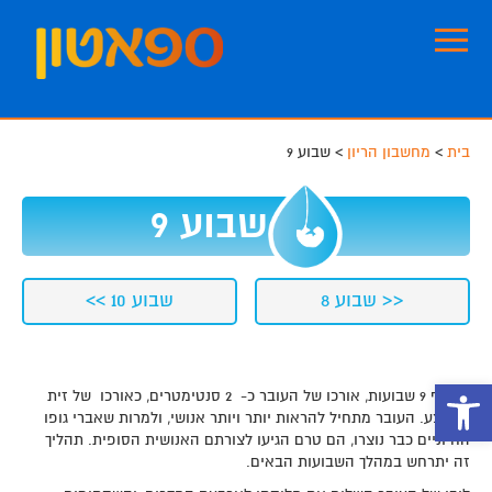
Skip
Skip
to
to
footer
main
content
בית
>
מחשבון הריון
>
שבוע 9
שבוע 9
<< שבוע 8
שבוע 10 >>
פתח סרגל נגישות
בחלוף 9 שבועות, אורכו של העובר כ- 2 סנטימטרים, כאורכו של זית
ממוצע. העובר מתחיל להראות יותר ויותר אנושי, ולמרות שאברי גופו
החיוניים כבר נוצרו, הם טרם הגיעו לצורתם האנושית הסופית. תהליך
זה יתרחש במהלך השבועות הבאים.