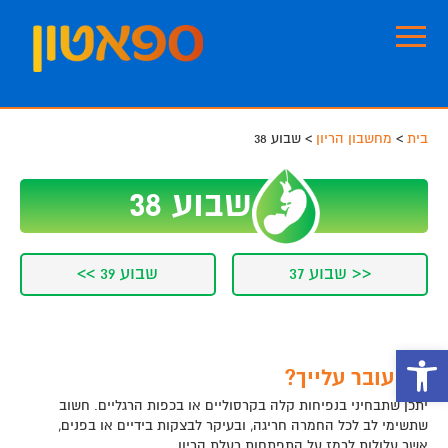
Skip
Skip
to
to
footer
main
content
בית
>
מחשבון הריון
>
שבוע 38
שבוע 38
<< שבוע 37
שבוע 39 >>
פתח סרגל נגישות
מה עובר עלייך?
יתכן שתבחיני בנפיחות קלה בקרסוליים או בכפות הרגליים. חשוב
שתשימי לב לכל החמרה חריגה, ובעיקר לבצקות בידיים או בפנים,
אשר עלולות לרמז על התפתחות רעלת הריון