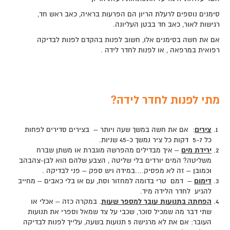
סימנים נוספים לרעלת הריון הם הפרעות בראיה, כאב ראש חד,
רגישות לאור, כאב חד בבטן העליונה.
אם את חשה בסימנים אלו, חשוב לפנות בהקדם לפנות לבדיקה
רפואית במרפאה , או לפנות לחדר לידה .
מתי לפנות לחדר לידה?
צירים
: אם את חשה במשך שעה ויותר – בצירים סדירים לפחות
כל 5-7 דקות כל ציר נמשך כ-45 שניות.
ירידת מים
– איך מבדילים מהפרשה מוגברת או משתן שברח
משליטה? המים יורדים בלי שליטה , הצבע שלהם הוא לבן-צהבהב
וכמובן – זה לא מפסיק….במידה ויש ספק – פני לבדיקה .
דימום
– דמם טרי בדומה למחזור וסת, עם או בלי כאבים – מחייב
להגיע לחדר הלידה מיד.
הפחתה בתנועות עובר למספר שעות
. במקרה כזה – אכלי או
שתי דבר מה שמכיל סוכר, שכבי על צד שמאל וספרי את תנועות
העובר: אם את לא מרגישה 5 תנועות בשעה, עלייך לפנות לבדיקה