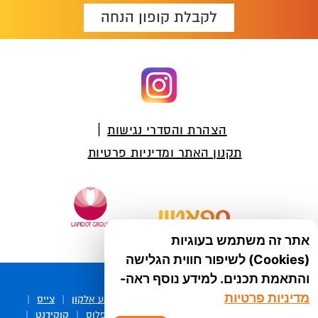
לקבלת קופון הנחה
Foote
הצהרת והסדרי נגישות
תקנון האתר ומדיניות פרטיות
אתר זה משתמש בעוגיות
Lap-00877-12/2021
(Cookies) לשיפור חווית הגלישה
והתאמת תכנים. למידע נוסף ראה-
מדיניות פרטיות
עוד מקבוצת לפידות :
סיסטיין
|
עדשות מגע אלקון
|
צייס
|
ריזאלטס
|
טסקטן
|
ספיד גרון
|
יוטיפרו פלוס
|
קוקידנט
|