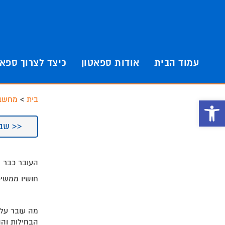
Skip
Skip
to
to
footer
main
content
עמוד הבית
אודות ספאטון
כיצד לצרוך ספאט
בית
>
מחשבו
פתח סרגל נגישות
<< שבוע
העובר כבר שוקל 
חושיו ממשיכ
מה עובר עלי
הבחילות והה