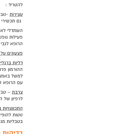
להטריד :
עצירות
-נובע
גם תכשירי ב
פעילות גופנ
הרופא לגבי 
פצעונים על 
דליות ברגלי
ההורמון פרו
למשל באמצע
עם הרופא ה
צרבת
– טבעי
לרפיון של ה
התכווצויות ב
נוטות להופי
בטבליות מגנז
בדיקות מ