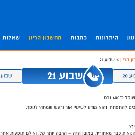
ון
היתרונות
כתבות
מחשבון הריון
שאלות נ
ן הריון
>
שבוע 21
שבוע 21
 20
שבוע 22 >>
כ־400 גרם
ים להתפתח, והוא מודע לשינויי אור ורעש שמחוץ לגופך.
ך?
קאות כבר מאחוריך, במובן הזה – הרבה יותר קל. ואולם תופעות אחרו