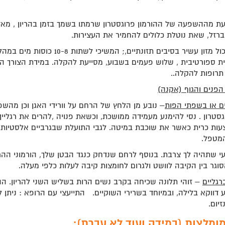
ת מההשפעה של ההורמון פרוגסטרון שרמתו בשמך בזמן בהריון , מאד
רזל, שאת נוטלת כלולים להחמיר את העצירות.
השתדלי לאכול מזון עשיר בסיבים תזונתיים,; המשיכי לשת
ית ספורטיבית , שלוש פעמים בשבוע, מסייעת להקלה. במידת הצורך הת
תרופות להקלה..
הפנים והגוף (אקנה)
ים או בשפתי הפות
– נובע מן הלחץ של הרחם על וורידי האגן וכן מהש
גסטרון . נסי להימנע מעמידה ממושכת, וכשאת פנויה ,להרים את רגליי
ות כרית כאשר את שוכבת במיטה. לגבי התועלת שבגרביים אלסטיות –
מטפל.
 שתהיה לך צרבת. בנוסף לרחם שנדחק כנגד הבטן שלך, הורמוני ההריו
סוגר בין הקיבה לוושט ולגרום לחומצות קיבה לעלות כלפי מעלה.
רגליים
– זוהי תלונה שכיחה בקרב נשים הרות בשליש השני להריון. ההת
ע דווקא בלילה, ובמיוחד בשרירי השוקיים. התייעצי עם הרופא : ניתן ל
יום.
ומלצות (במידה ועוד לא עברת):