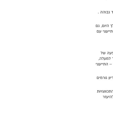
 גבוהה .
ות 10-8 כוסות מים במהלך היום, גם
ייעצי עם
פעה של
ך למעלה,
 התייעצי
ן גורמים
כווצויות
היעזר