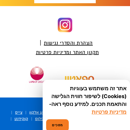
Foote
הצהרת והסדרי נגישות
תקנון האתר ומדיניות פרטיות
אתר זה משתמש בעוגיות
Lap-00877-12/2021
(Cookies) לשיפור חווית הגלישה
והתאמת תכנים. למידע נוסף ראה-
מדיניות פרטיות
עוד מקבוצת לפידות :
סיסטיין
|
עדשות מגע אלקון
|
צייס
|
ריזאלטס
|
טסקטן
|
ספיד גרון
|
יוטיפרו פלוס
|
קוקידנט
|
®
מסכים
DROPsept