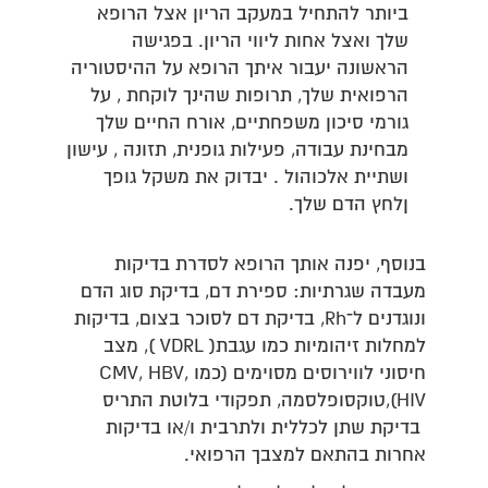
ביותר להתחיל במעקב הריון אצל הרופא
שלך ואצל אחות ליווי הריון. בפגישה
הראשונה יעבור איתך הרופא על ההיסטוריה
הרפואית שלך, תרופות שהינך לוקחת , על
גורמי סיכון משפחתיים, אורח החיים שלך
מבחינת עבודה, פעילות גופנית, תזונה , עישון
ושתיית אלכוהול . יבדוק את משקל גופך
ןלחץ הדם שלך.
בנוסף, יפנה אותך הרופא לסדרת בדיקות
מעבדה שגרתיות: ספירת דם, בדיקת סוג הדם
ונוגדנים ל־Rh, בדיקת דם לסוכר בצום, בדיקות
למחלות זיהומיות כמו עגבת( VDRL ), מצב
חיסוני לווירוסים מסוימים (כמו CMV, HBV,
HIV),טוקסופלסמה, תפקודי בלוטת התריס
בדיקת שתן לכללית ולתרבית ו/או בדיקות
אחרות בהתאם למצבך הרפואי.