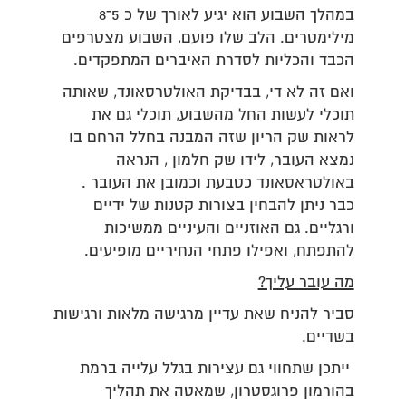
במהלך השבוע הוא יגיע לאורך של כ 5־8
מילימטרים. הלב שלו פועם, השבוע מצטרפים
הכבד והכליות לסדרת האיברים המתפקדים.
ואם זה לא די, בבדיקת האולטרסאונד, שאותה
תוכלי לעשות החל מהשבוע, תוכלי גם את
לראות שק הריון שזה המבנה בחלל הרחם בו
נמצא העובר, לידו שק חלמון , הנראה
באולטראסאונד כטבעת וכמובן את העובר .
כבר ניתן להבחין בצורות קטנות של ידיים
ורגליים. גם האוזניים והעיניים ממשיכות
להתפתח, ואפילו פתחי הנחיריים מופיעים.
מה עובר עליך?
סביר להניח שאת עדיין מרגישה מלאות ורגישות
בשדיים.
ייתכן שתחווי גם עצירות בגלל עלייה ברמת
בהורמון פרוגסטרון, שמאטה את תהליך