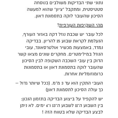
נתוני שתי הבדיקות משולבים בנוסחה
סטטיסטית, ומתקבל "ציון" שהוא למעשה
הסיכון שהעובר לוקה בתסמונת דאון.
מהי השקיפות העורפית
?
לכל עובר יש שכבת נוזל דקה באזור העורף,
הנעלמת לקראת שבוע 15 להריון. בבדיקה
נמדד, באמצעות מכשיר אולטרסאונד, עובי
הנוזל במילימטרים. מחקרים שונים מצאו קשר
הדוק בין עובי השכבה השקופה לבין הסיכון
שהעובר לוקה בתסמונת דאון או בתסמונות
כרומוזומליות אחרות.
העובי התקין הוא עד 3 מ"מ. (ככל שיותר גדול –
כך עולה הסיכון לתסמונת דאון)
יש להקפיד על ביצוע הבדיקה בתזמון הנכון:
בין השבוע ה־11 לשבוע ה־13 ו־6 ימים. לא ניתן
לבצע הבדיקה שלא בטווח הזה !