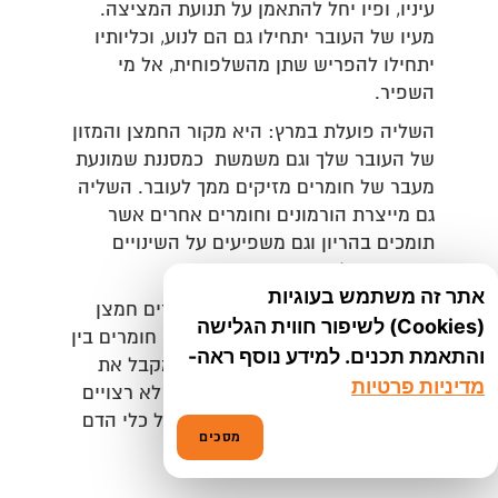
עיניו, ופיו יחל להתאמן על תנועת המציצה.
מעיו של העובר יתחילו גם הם לנוע, וכליותיו
יתחילו להפריש שתן מהשלפוחית, אל מי
השפיר.
השליה פועלת במרץ: היא מקור החמצן והמזון
של העובר שלך וגם משמשת כמסננת שמונעת
מעבר של חומרים מזיקים ממך לעובר. השליה
גם מייצרת הורמונים וחומרים אחרים אשר
תומכים בהריון וגם משפיעים על השינויים
העוברים על גופך.
אתר זה משתמש בעוגיות
ככה זה עובד: כלי הדם שלך מעבירים חמצן
(Cookies) לשיפור חווית הגלישה
ומזון לשליה, בתוכה מתרחש חילוף חומרים בין
והתאמת תכנים. למידע נוסף ראה-
הדם שלך לזה של העובר. העובר מקבל את
מדיניות פרטיות
החומרים דרך חבל הטבור, חומרים לא רצויים
בדם שלו עוברים בכיוון ההפוך – אל כלי הדם
מסכים
שלך – ומשם מופרשים החוצה.