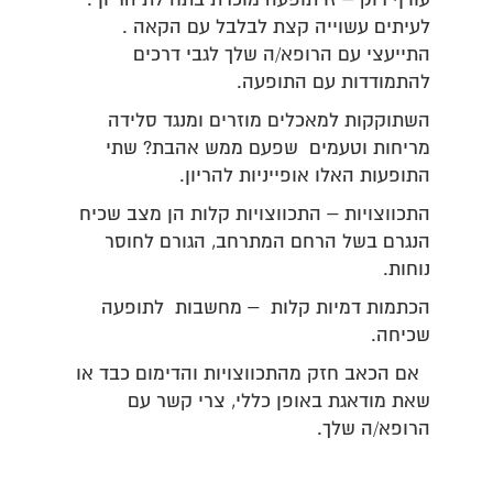
עודף רוק – זו תופעה מוכרת בתחילת הריון .
לעיתים עשוייה קצת לבלבל עם הקאה .
התייעצי עם הרופא/ה שלך לגבי דרכים
להתמודדות עם התופעה.
השתוקקות למאכלים מוזרים ומנגד סלידה
מריחות וטעמים שפעם ממש אהבת? שתי
התופעות האלו אופייניות להריון.
התכווצויות – התכווצויות קלות הן מצב שכיח
הנגרם בשל הרחם המתרחב, הגורם לחוסר
נוחות.
הכתמות דמיות קלות – מחשבות לתופעה
שכיחה.
אם הכאב חזק מהתכווצויות והדימום כבד או
שאת מודאגת באופן כללי, צרי קשר עם
הרופא/ה שלך.