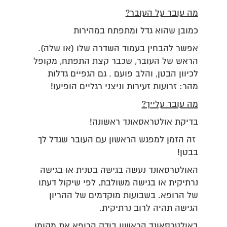
מה עובר על העובר?
כמובן שהוא גדל ומתפתח במהירות
אפשר להבחין בעמוד השדרה שלו (או שלה).
הראש של העובר, שכבר קצת התפתח, מקופל
לכיוון הבטן, והלב פועם . גם הגפיים גדלות
מהר: זרועות זעירות וניצני רגליים הופיעו!
​​​מה עובר עלייך?
בדיקת אולטראסאונד ראשונה!
זה הזמן למפגש הראשון עם העובר שגדל לך
בבטן!
האולטרסאונד נעשה בגישה בטנית או בגישה
נרתיקית או בגישה משולבת, לפי שיקול דעתו
של הרופא. בשבועות מוקדמים של ההריון
הגישה תהיה לרוב נרתיקית.
באולטרסאונד הראשון בודק הרופא את מקומו