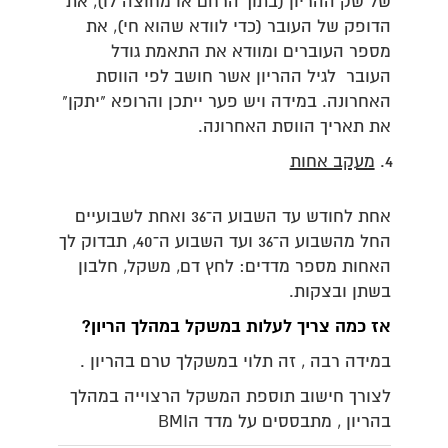
של שק ההריון (בתוך הרחם או מחוצה לו), את
הדופק של העובר (כדי לוודא שהוא חי), את
מספר העוברים ומוודא את התאמת גודל
העובר לגיל ההריון אשר חושב לפי הווסת
האחרונה. במידה ויש פער ייתכן והרופא "יתקן"
את תאריך הווסת האחרונה.
מעקב אחות
אחת לחודש עד השבוע ה־36 ואחת לשבועיים
החל מהשבוע ה־36 ועד השבוע ה־40, תבדוק לך
האחות מספר מדדים: לחץ דם, משקל, חלבון
בשתן ובצקות.
אז כמה צריך לעלות במשקל במהלך הריון
?
במידה רבה , זה תלוי במשקלך טרם בהריון .
לצורך חישוב תוספת המשקל הרצוייה במהלך
בהריון , מתבססים על מדד הBMI