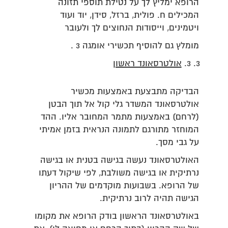
הרופא ימליץ לך על נטילת תוספי תזונה
המכילים ח. פולית, ברזל, סידן, יוד ועוד
ויטמינים, וייסודות הנחוצים לך ולעובר
מומלץ גם להוסיף תכשירי אומגה 3 .
3.
אולטרסאונד ראשון
הבדיקה מתבצעת באמצעות מכשיר
אולטרסאונד המשדר גלי קול אל תוך הבטן
(לרחם) באמצעות מתמר המחובר אליו. ההד
המוחזר מתורגם לתמונה הנראית בזמן אמיתי
על גבי מסך.
האולטרסאונד נעשה בגישה בטנית או בגישה
נרתיקית או בגישה משולבת, לפי שיקול דעתו
של הרופא. בשבועות מוקדמים של ההריון
הגישה תהיה לרוב נרתיקית.
באולטרסאונד הראשון בודק הרופא את מקומו