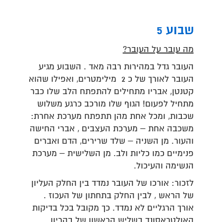
שבוע 5
מה עובר על העובר?
העובר גדל במהירות רבה מאד . השבוע מגיע
העובר לאורך של כ 2 מילימטרים, ואפילו שהוא
קטנטן, אבריו מתחילים להתפתח הלב שלו כבר
מתחיל לפעום! הגוף שלו מורכב כרגע משלוש
שכבות, ומכל אחת מהן תתפתח מערכת אחרת:
משכבה אחת – מערכת העצבים , אברי החישה
והעור. מן השניה – שלד שרירים, הדם ואברים
פנימיים כמו כליות ולב. מן השלישית – מערכת
הנשימה והעיכול.
לזכור: אורכו של העובר נמדד בין החלק העליון
של הראש , לבין החלק בתחתון של העכוז .
אורך הרגליים לא נמדד. כך מקובל בכל בדיקות
האולטראסונד בשליש הראשון של בהריון.